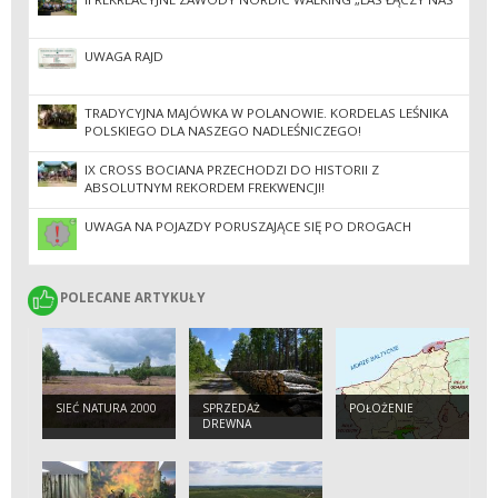
UWAGA RAJD
TRADYCYJNA MAJÓWKA W POLANOWIE. KORDELAS LEŚNIKA
POLSKIEGO DLA NASZEGO NADLEŚNICZEGO!
IX CROSS BOCIANA PRZECHODZI DO HISTORII Z
ABSOLUTNYM REKORDEM FREKWENCJI!
UWAGA NA POJAZDY PORUSZAJĄCE SIĘ PO DROGACH
POLECANE ARTYKUŁY
POLECANE ARTYKUŁY
SIEĆ NATURA 2000
SPRZEDAŻ
POŁOŻENIE
DREWNA