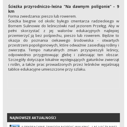
Ścieżka przyrodniczo-leśna "Na dawnym poligonie" - 9
km
Forma zwiedzania: pieszo lub rowerem.
Ścieżka biegnie od okolic byłego cmentarza radzieckiego w
Bornem Sulinowie do leśniczówki nad jeziorem Przełęg. Aby w
pełni skorzystać z jej walorów edukacyjnych najlepiej
przemierzyć ją bez pośpiechu, pieszo lub rowerem. Będzie to
okazja do poznania ciekawego środowiska - otwartych
przestrzeni popoligonowych, które odważnie zasiedlają rośliny i
zwierzęta. Tempo naturalnych zmian przyspieszyli leśnicy,
odpowiednio przygotowując glebę i zalesiając ten obszar.
Szczegóły dotyczące lokalnie występujących gatunków zwierząt
i roślin, a także prac prowadzonych przez leśników wyjaśniają
tablice edukacyjne umieszczone przy szlaku.
NAJNOWSZE AKTUALNOŚCI
NAJNOWSZE AKTUALNOŚCI
II REKREACYJNE ZAWODY NORDIC WALKING „LAS ŁĄCZY NAS”