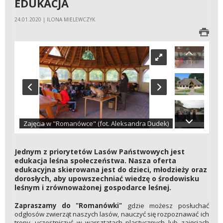
EDUKACJA
24.01.2020 | ILONA MIELEWCZYK
Zajęcia w "Romanówce" (fot. Aleksandra Dudek)
Jednym z priorytetów Lasów Państwowych jest
edukacja leśna społeczeństwa. Nasza oferta
edukacyjna skierowana jest do dzieci, młodzieży oraz
dorosłych, aby upowszechniać wiedzę o środowisku
leśnym i zrównoważonej gospodarce leśnej.
Zapraszamy do "Romanówki"
gdzie możesz posłuchać
odgłosów zwierząt naszych lasów, nauczyć się rozpoznawać ich
tropy, uczestniczyć w warsztatach plastycznych lub zajęciach