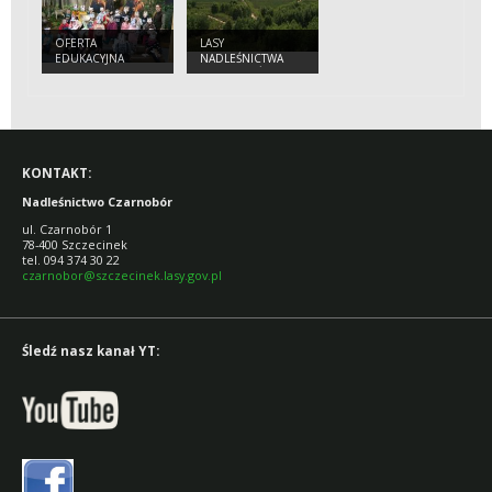
OFERTA
LASY
EDUKACYJNA
NADLEŚNICTWA
CZARNOBÓR
KONTAKT:
Nadleśnictwo Czarnobór
ul. Czarnobór 1
78-400 Szczecinek
tel. 094 374 30 22
czarnobor@szczecinek.lasy.gov.pl
Śledź nasz kanał YT: