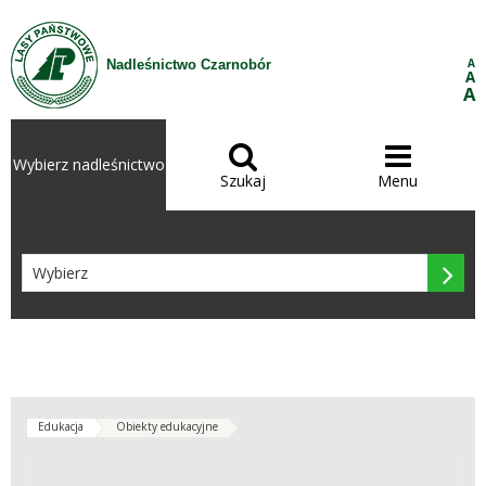
Przejdź do treści
A
Nadleśnictwo Czarnobór
A
A


Wybierz nadleśnictwo
Szukaj
Menu

Edukacja
Obiekty edukacyjne