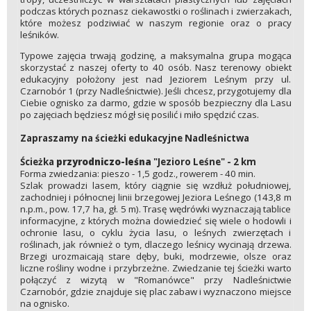
podczas których poznasz ciekawostki o roślinach i zwierzakach,
które możesz podziwiać w naszym regionie oraz o pracy
leśników.
Typowe zajęcia trwają godzinę, a maksymalna grupa mogąca
skorzystać z naszej oferty to 40 osób. Nasz terenowy obiekt
edukacyjny położony jest nad Jeziorem Leśnym przy ul.
Czarnobór 1 (przy Nadleśnictwie). Jeśli chcesz, przygotujemy dla
Ciebie ognisko za darmo, gdzie w sposób bezpieczny dla Lasu
po zajęciach będziesz mógł się posilić i miło spędzić czas.
Zapraszamy na ścieżki edukacyjne Nadleśnictwa
Ścieżka
przyrodniczo-leśna
"Jezioro Leśne" - 2 km
Forma zwiedzania: pieszo - 1,5 godz., rowerem - 40 min.
Szlak prowadzi lasem, który ciągnie się wzdłuż południowej,
zachodniej i północnej linii brzegowej Jeziora Leśnego (143,8 m
n.p.m., pow. 17,7 ha, gł. 5 m). Trasę wędrówki wyznaczają tablice
informacyjne, z których można dowiedzieć się wiele o hodowli i
ochronie lasu, o cyklu życia lasu, o leśnych zwierzętach i
roślinach, jak również o tym, dlaczego leśnicy wycinają drzewa.
Brzegi urozmaicają stare dęby, buki, modrzewie, olsze oraz
liczne rośliny wodne i przybrzeżne. Zwiedzanie tej ścieżki warto
połączyć z wizytą w "Romanówce" przy Nadleśnictwie
Czarnobór, gdzie znajduje się plac zabaw i wyznaczono miejsce
na ognisko.