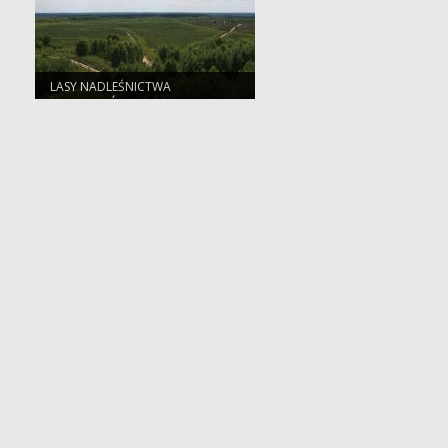
LASY NADLEŚNICTWA
CZARNOBÓR