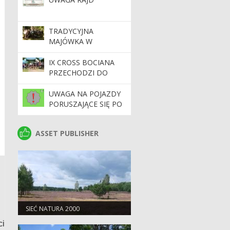
TRADYCYJNA
MAJÓWKA W
POLANOWIE.
KORDELAS LEŚNIKA
IX CROSS BOCIANA
POLSKIEGO DLA
PRZECHODZI DO
NASZEGO
HISTORII Z
NADLEŚNICZEGO!
ABSOLUTNYM
UWAGA NA POJAZDY
REKORDEM
PORUSZAJĄCE SIĘ PO
FREKWENCJI!
DROGACH
ASSET PUBLISHER
ASSET PUBLISHER
SIEĆ NATURA 2000
ci