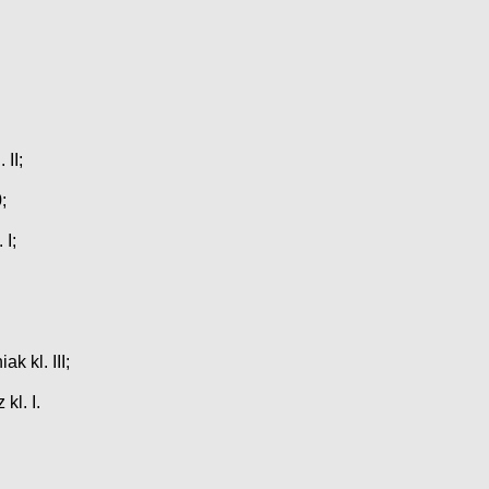
 II;
;
 I;
k kl. III;
l. I.