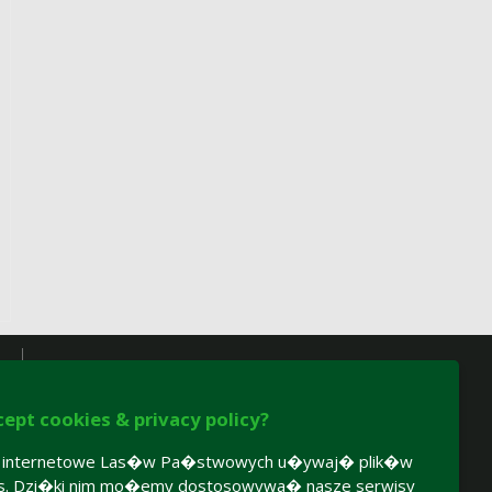
cept cookies & privacy policy?
y internetowe Las�w Pa�stwowych u�ywaj� plik�w
es. Dzi�ki nim mo�emy dostosowywa� nasze serwisy