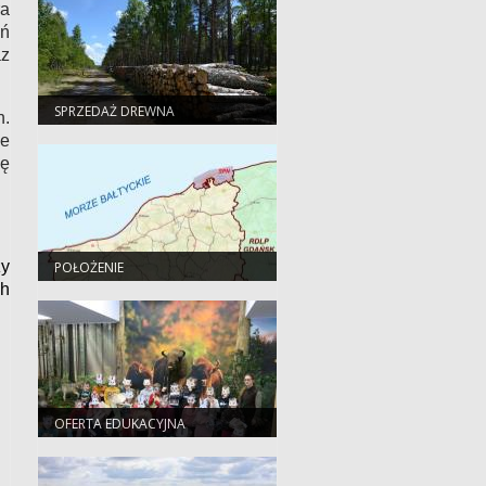
ra
ań
az
SPRZEDAŻ DREWNA
h.
ce
zę
zy
POŁOŻENIE
ch
OFERTA EDUKACYJNA