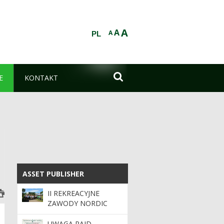
A
A
A
PL

E
KONTAKT
ASSET PUBLISHER
ASSET PUBLISHER
II REKREACYJNE
ZAWODY NORDIC
WALKING „LAS ŁĄCZY
NAS”
UWAGA RAJD