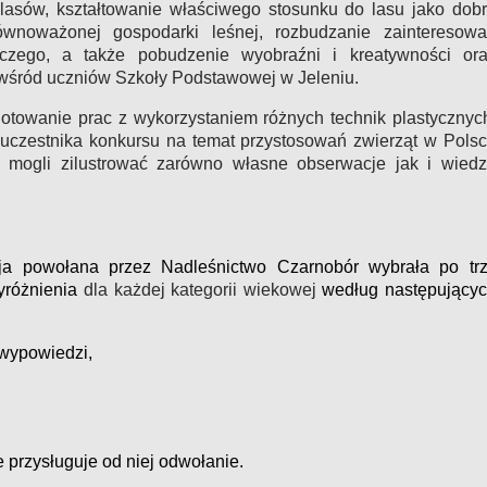
h lasów, kształtowanie właściwego stosunku do lasu jako dob
wnoważonej gospodarki leśnej, rozbudzanie zainteresow
iczego, a także pobudzenie wyobraźni i kreatywności or
 wśród uczniów Szkoły Podstawowej w Jeleniu.
towanie prac z wykorzystaniem różnych technik plastycznyc
 uczestnika konkursu na temat przystosowań zwierząt w Pols
 mogli zilustrować zarówno własne obserwacje jak i wied
ja powołana przez Nadleśnictwo Czarnobór wybrała po tr
yróżnienia
dla każdej kategorii wiekowej
według następujący
 wypowiedzi,
e przysługuje od niej odwołanie.