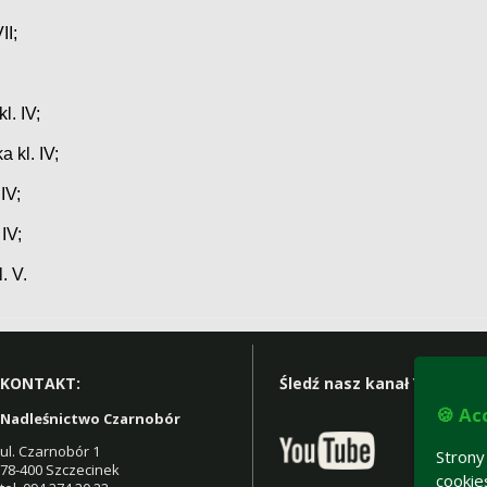
II;
l. IV;
 kl. IV;
IV;
IV;
. V.
KONTAKT:
Śledź nasz kanał YT:
🍪 Ac
Nadleśnictwo Czarnobór
ul. Czarnobór 1
Stron
78-400 Szczecinek
cooki